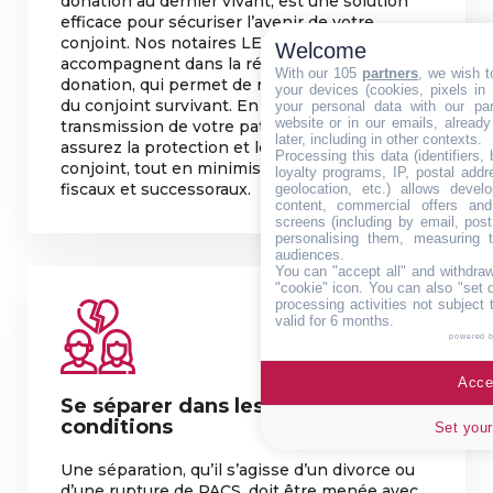
donation au dernier vivant, est une solution
efficace pour sécuriser l’avenir de votre
conjoint. Nos notaires LEGATIS vous
Welcome
accompagnent dans la rédaction de ce type de
With our 105
partners
, we wish t
donation, qui permet de renforcer les droits
your devices (cookies, pixels in
du conjoint survivant. En optimisant la
your personal data with our par
website or in our emails, alread
transmission de votre patrimoine, vous
later, including in other contexts.
assurez la protection et le confort de votre
Processing this data (identifiers,
conjoint, tout en minimisant les risques
loyalty programs, IP, postal add
fiscaux et successoraux.
geolocation, etc.) allows devel
content, commercial offers an
screens (including by email, pos
personalising them, measuring t
audiences.
You can "accept all" and withdraw
"cookie" icon
. You can also "set 
processing activities not subject
valid for 6 months.
powered 
Accep
Se séparer dans les meilleures
conditions
Set your
Une séparation, qu’il s’agisse d’un divorce ou
d’une rupture de PACS, doit être menée avec