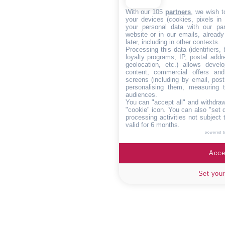
With our 105
partners
, we wish t
your devices (cookies, pixels in
your personal data with our par
website or in our emails, alread
later, including in other contexts.
Processing this data (identifiers,
loyalty programs, IP, postal add
geolocation, etc.) allows devel
content, commercial offers an
screens (including by email, pos
personalising them, measuring t
audiences.
You can "accept all" and withdraw
"cookie" icon
. You can also "set 
processing activities not subject
valid for 6 months.
powered 
Accep
Set your